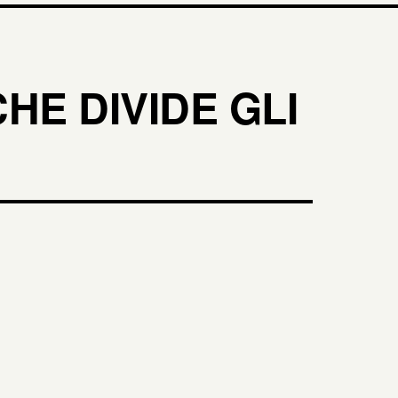
HE DIVIDE GLI