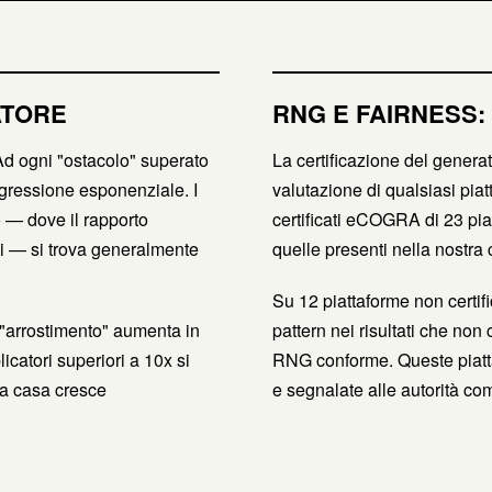
ATORE
RNG E FAIRNESS: 
 Ad ogni "ostacolo" superato
La certificazione del generato
gressione esponenziale. I
valutazione di qualsiasi piat
co — dove il rapporto
certificati eCOGRA di 23 piat
rti — si trova generalmente
quelle presenti nella nostra c
Su 12 piattaforme non certifi
i "arrostimento" aumenta in
pattern nei risultati che non
icatori superiori a 10x si
RNG conforme. Queste piatta
lla casa cresce
e segnalate alle autorità co