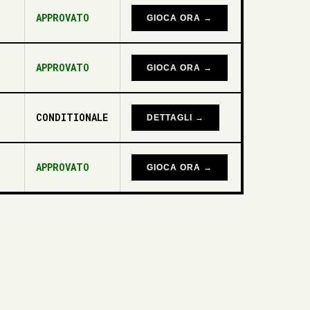
APPROVATO
GIOCA ORA →
APPROVATO
GIOCA ORA →
CONDITIONALE
DETTAGLI →
APPROVATO
GIOCA ORA →