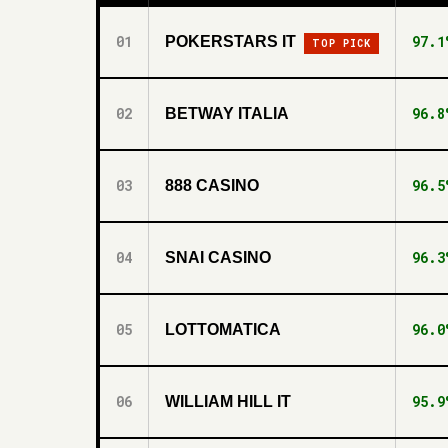
01
97.1
POKERSTARS IT
TOP PICK
02
96.8
BETWAY ITALIA
03
96.5
888 CASINO
04
96.3
SNAI CASINO
05
96.0
LOTTOMATICA
06
95.9
WILLIAM HILL IT