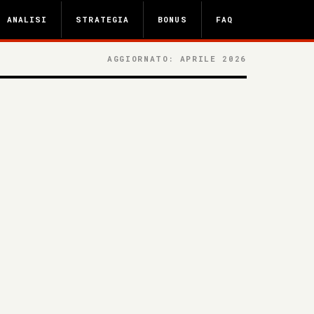
ANALISI
STRATEGIA
BONUS
FAQ
AGGIORNATO: APRILE 2026