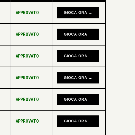
APPROVATO
GIOCA ORA →
APPROVATO
GIOCA ORA →
APPROVATO
GIOCA ORA →
APPROVATO
GIOCA ORA →
APPROVATO
GIOCA ORA →
APPROVATO
GIOCA ORA →